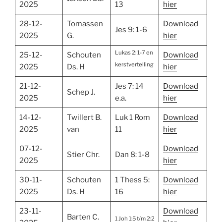
2025
13
hier
28-12-
Tomassen
Download
Jes 9: 1-6
2025
G.
hier
Lukas 2: 1-7 en
25-12-
Schouten
Download
kerstvertelling
2025
Ds. H
hier
21-12-
Jes 7: 14
Download
Schep J.
2025
e.a.
hier
14-12-
Twillert B.
Luk 1 Rom
Download
2025
van
11
hier
07-12-
Download
Stier Chr.
Dan 8: 1-8
2025
hier
30-11-
Schouten
1 Thess 5:
Download
2025
Ds. H
16
hier
23-11-
Download
Barten C.
1 Joh 1:5 t/m 2:2