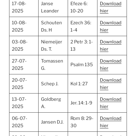
17-08-
Janse
Efeze 6:
Download
2025
Leander
10-20
hier
10-08-
Schouten
Ezech 36:
Download
2025
Ds. H
1-4
hier
03-08-
Niemeijer
2 Petr 3: 1-
Download
2025
Ds. T.
13
hier
27-07-
Tomassen
Download
Psalm 135
2025
G.
hier
20-07-
Download
Schep J.
Kol 1: 27
2025
hier
13-07-
Goldberg
Download
Jer. 14: 1-9
2025
A.
hier
06-07-
Rom 8: 29-
Download
Jansen D.J.
2025
30
hier