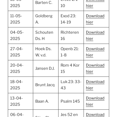
Barten C.
2025
10
hier
11-05-
Goldberg
Exod 23:
Download
2025
A.
14-19
hier
04-05-
Schouten
Richteren
Download
2025
Ds. H
16
hier
27-04-
Hoek Ds.
Openb 21:
Download
2025
W. v.d.
1-8
hier
20-04-
Rom 4 Kor
Download
Jansen D.J.
2025
15
hier
18-04-
Luk 23: 33-
Download
Brunt Jacq
2025
43
hier
13-04-
Download
Baan A.
Psalm 145
2025
hier
06-04-
Jes 52 en
Download