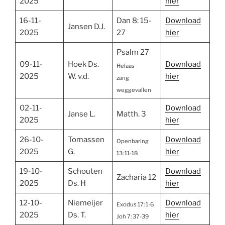
2025
hier
16-11-
Dan 8: 15-
Download
Jansen D.J.
2025
27
hier
Psalm 27
09-11-
Hoek Ds.
Download
Helaas
2025
W. v.d.
hier
zang
weggevallen
02-11-
Download
Janse L.
Matth. 3
2025
hier
26-10-
Tomassen
Download
Openbaring
2025
G.
hier
13: 11-18
19-10-
Schouten
Download
Zacharia 12
2025
Ds. H
hier
12-10-
Niemeijer
Download
Exodus 17: 1-6
2025
Ds. T.
hier
Joh 7: 37-39