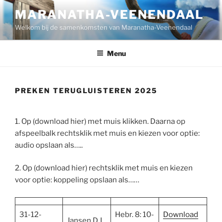
Ga
MARANATHA-VEENENDAAL
naar
Welkom bij de samenkomsten van Maranatha-Veenendaal
de
inhoud
Menu
PREKEN TERUGLUISTEREN 2025
1. Op (download hier) met muis klikken. Daarna op
afspeelbalk rechtsklik met muis en kiezen voor optie:
audio opslaan als…..
2. Op (download hier) rechtsklik met muis en kiezen
voor optie: koppeling opslaan als……
31-12-
Hebr. 8: 10-
Download
Jansen D.J.