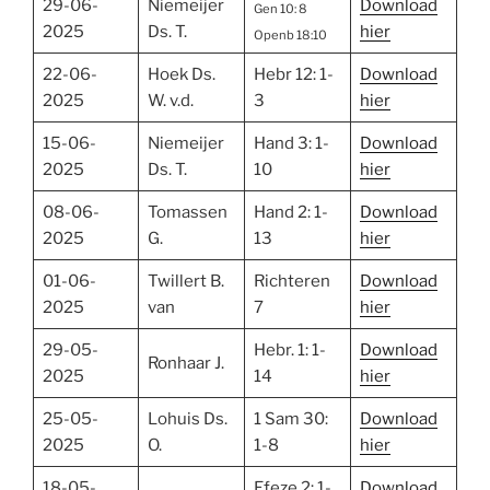
29-06-
Niemeijer
Download
Gen 10: 8
2025
Ds. T.
hier
Openb 18:10
22-06-
Hoek Ds.
Hebr 12: 1-
Download
2025
W. v.d.
3
hier
15-06-
Niemeijer
Hand 3: 1-
Download
2025
Ds. T.
10
hier
08-06-
Tomassen
Hand 2: 1-
Download
2025
G.
13
hier
01-06-
Twillert B.
Richteren
Download
2025
van
7
hier
29-05-
Hebr. 1: 1-
Download
Ronhaar J.
2025
14
hier
25-05-
Lohuis Ds.
1 Sam 30:
Download
2025
O.
1-8
hier
18-05-
Efeze 2: 1-
Download