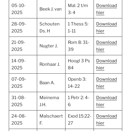
05-10-
Mal. 2 t/m
Download
Beek J. van
2025
3: 4
hier
28-09-
Schouten
1 Thess 5:
Download
2025
Ds. H
1-11
hier
21-09-
Rom 8: 31-
Download
Nugter J.
2025
39
hier
14-09-
Hoogl 3 Ps
Download
Ronhaar J.
2025
84
hier
07-09-
Openb 3:
Download
Baan A.
2025
14-22
hier
31-08-
Meinema
1 Petr 2: 4-
Download
2025
J.H.
6
hier
24-08-
Malschaert
Exod 15:22-
Download
2025
F.
27
hier