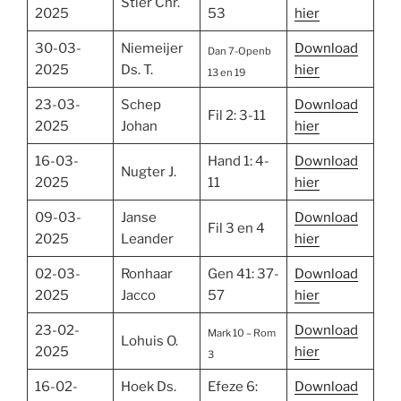
Stier Chr.
2025
53
hier
30-03-
Niemeijer
Download
Dan 7-Openb
2025
Ds. T.
hier
13 en 19
23-03-
Schep
Download
Fil 2: 3-11
2025
Johan
hier
16-03-
Hand 1: 4-
Download
Nugter J.
2025
11
hier
09-03-
Janse
Download
Fil 3 en 4
2025
Leander
hier
02-03-
Ronhaar
Gen 41: 37-
Download
2025
Jacco
57
hier
23-02-
Download
Mark 10 – Rom
Lohuis O.
2025
hier
3
16-02-
Hoek Ds.
Efeze 6:
Download