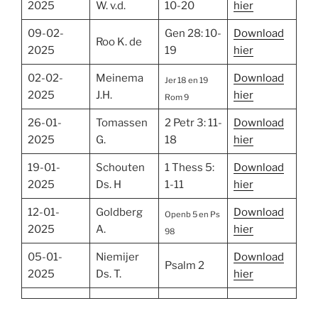
2025
W. v.d.
10-20
hier
09-02-
Gen 28: 10-
Download
Roo K. de
2025
19
hier
02-02-
Meinema
Download
Jer 18 en 19
2025
J.H.
hier
Rom 9
26-01-
Tomassen
2 Petr 3: 11-
Download
2025
G.
18
hier
19-01-
Schouten
1 Thess 5:
Download
2025
Ds. H
1-11
hier
12-01-
Goldberg
Download
Openb 5 en Ps
2025
A.
hier
98
05-01-
Niemijer
Download
Psalm 2
2025
Ds. T.
hier