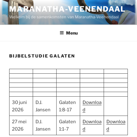
Ga
MARANATHA-VEENENDAAL
naar
Welkom bij de samenkomsten van Maranatha-Veenendaal
de
inhoud
Menu
BIJBELSTUDIE GALATEN
30 juni
D.J.
Galaten
Downloa
2026
Jansen
1:8-17
d
27 mei
D.J.
Galaten
Downloa
Downloa
2026
Jansen
1:1-7
d
d